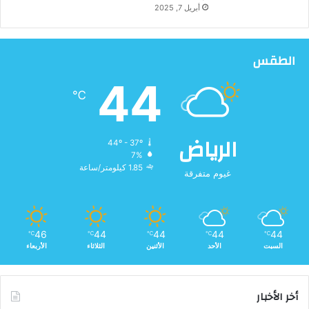
أبريل 7, 2025
الطقس
44
℃
الرياض
44º - 37º
7%
1.85 كيلومتر/ساعة
غيوم متفرقة
46
44
44
44
44
℃
℃
℃
℃
℃
السبت
الأحد
الأثنين
الثلاثاء
الأربعاء
أخر الأخبار