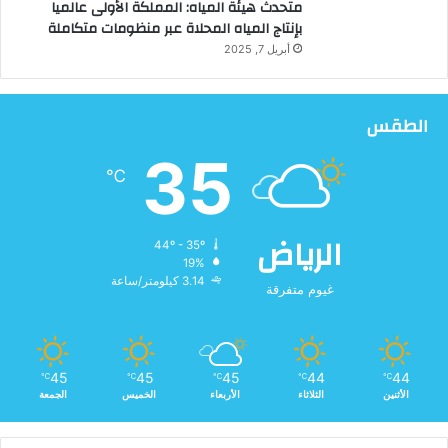
متحدث هيئة المياه: المملكة الأولى عالميا
بإنتاج المياه المحلاة عبر منظومات متكاملة
أبريل 7, 2025
الطقس
35
℃
الرياض
44º - 35º
19%
3.14 كيلومتر/ساعة
غيوم متفرقة
45
45
45
44
44
℃
℃
℃
℃
℃
الأثنين
الثلاثاء
الأربعاء
الخميس
الجمعة