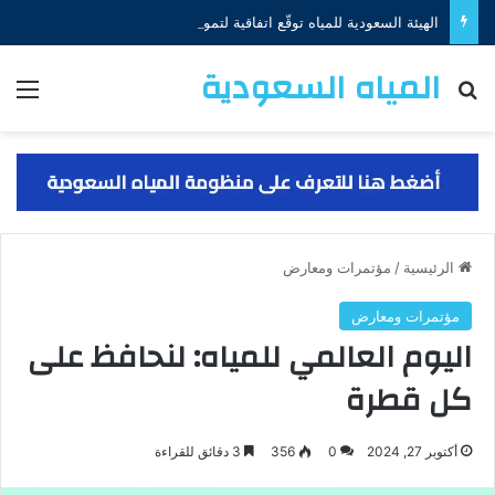
الهيئة السعودية للمياه توقّع اتفاقية لتمويل مشروع إنشاء منظومتي إنتاج الجبيل والخبر بقيمة (650) مليون دولار
المياه السعودية
البحث عن
الق
الرئيسية
/
مؤتمرات ومعارض
مؤتمرات ومعارض
اليوم العالمي للمياه: لنحافظ على
كل قطرة
أكتوبر 27, 2024
0
356
3 دقائق للقراءة