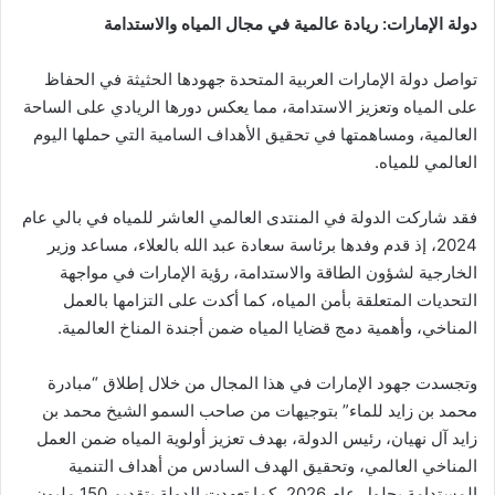
دولة الإمارات: ريادة عالمية في مجال المياه والاستدامة
تواصل دولة الإمارات العربية المتحدة جهودها الحثيثة في الحفاظ
على المياه وتعزيز الاستدامة، مما يعكس دورها الريادي على الساحة
العالمية، ومساهمتها في تحقيق الأهداف السامية التي حملها اليوم
العالمي للمياه.
فقد شاركت الدولة في المنتدى العالمي العاشر للمياه في بالي عام
2024، إذ قدم وفدها برئاسة سعادة عبد الله بالعلاء، مساعد وزير
الخارجية لشؤون الطاقة والاستدامة، رؤية الإمارات في مواجهة
التحديات المتعلقة بأمن المياه، كما أكدت على التزامها بالعمل
المناخي، وأهمية دمج قضايا المياه ضمن أجندة المناخ العالمية.
وتجسدت جهود الإمارات في هذا المجال من خلال إطلاق “مبادرة
محمد بن زايد للماء” بتوجيهات من صاحب السمو الشيخ محمد بن
زايد آل نهيان، رئيس الدولة، بهدف تعزيز أولوية المياه ضمن العمل
المناخي العالمي، وتحقيق الهدف السادس من أهداف التنمية
المستدامة بحلول عام 2026، كما تعهدت الدولة بتقديم 150 مليون