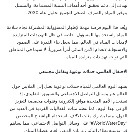
يهدف إلى دعم تحقيق أحد أهداف التنمية المستدامة، والمتمثل
بتوفير المياه والصرف الصحي للجميع بحلول عام 2030.
ويُعد هذا اليوم فرصة مهمة لإظهار المسؤولية المشتركة تجاه سلامة
المياه واستخدامها المسؤول، خاصة في ظل التهديدات المتزايدة
لإمدادات المياه في العالم، مما يجعل بناء القدرة على الصمود
والاستجابة لانعدام الأمن المائي أمراً ضرورياً، لا سيما في المناطق
التي تواجه تهديدات متزايدة للمياه.
الاحتفال العالمي: حملات توعوية وتفاعل مجتمعي
يشهد اليوم العالمي للمياه حملات توعوية تصل إلى الملايين حول
العالم عبر وسائل التواصل الاجتماعي والتسويق التقليدي، إذ
تستخدم الأمم المتحدة مواقع إلكترونية وقنوات مخصصة لتعزيز
الوعي بهذا اليوم، كما تنظم مئات الفعاليات الفردية في العديد من
الدول، بينما يشارك مئات الآلاف باستخدام الهاشتاج المخصص
“WorldWaterDay#” على وسائل التواصل الاجتماعي، مما يساهم
في توسيع نطاق التأثير، وزيادة الوعي العام بقضايا المياه.