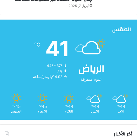
أبريل 7, 2025
الطقس
41
℃
الرياض
44º - 37º
7%
4.92 كيلومتر/ساعة
غيوم متفرقة
45
45
44
44
44
℃
℃
℃
℃
℃
الأحد
الأثنين
الثلاثاء
الأربعاء
الخميس
أخر الأخبار