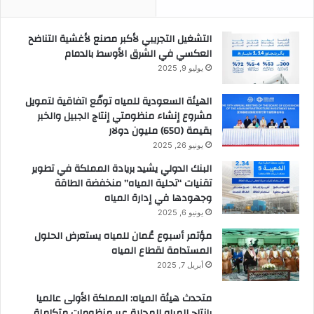
التشغيل التجريبي لأكبر مصنع لأغشية التناضح
العكسي في الشرق الأوسط بالدمام
يوليو 9, 2025
الهيئة السعودية للمياه توقّع اتفاقية لتمويل
مشروع إنشاء منظومتي إنتاج الجبيل والخبر
بقيمة (650) مليون دولار
يونيو 26, 2025
البنك الدولي يشيد بريادة المملكة في تطوير
تقنيات “تحلية المياه” منخفضة الطاقة
وجهودها في إدارة المياه
يونيو 6, 2025
مؤتمر أسبوع عُمان للمياه يستعرض الحلول
المستدامة لقطاع المياه
أبريل 7, 2025
متحدث هيئة المياه: المملكة الأولى عالميا
بإنتاج المياه المحلاة عبر منظومات متكاملة