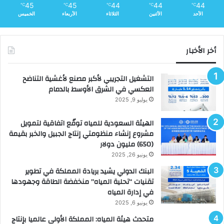
45
45
44
44
44
℃
℃
℃
℃
℃
الأحد
الأثنين
الثلاثاء
الأربعاء
الخميس
أخر الأخبار
التشغيل التجريبي لأكبر مصنع لأغشية التناضح
العكسي في الشرق الأوسط بالدمام
يوليو 9, 2025
الهيئة السعودية للمياه توقّع اتفاقية لتمويل
مشروع إنشاء منظومتي إنتاج الجبيل والخبر بقيمة
(650) مليون دولار
يونيو 26, 2025
البنك الدولي يشيد بريادة المملكة في تطوير
تقنيات “تحلية المياه” منخفضة الطاقة وجهودها
في إدارة المياه
يونيو 6, 2025
متحدث هيئة المياه: المملكة الأولى عالميا بإنتاج