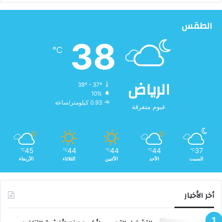
الطقس
38
℃
الرياض
38º - 37º
10%
0.93 كيلومتر/ساعة
غيوم متفرقة
45
44
44
44
37
℃
℃
℃
℃
℃
السبت
الأحد
الأثنين
الثلاثاء
الأربعاء
أخر الأخبار