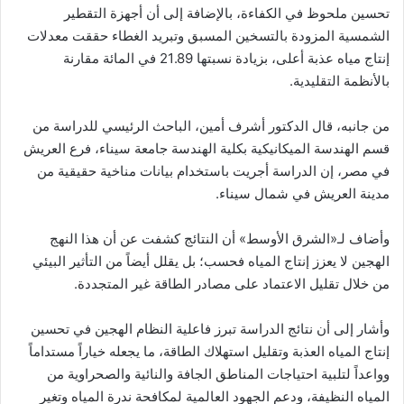
تحسين ملحوظ في الكفاءة، بالإضافة إلى أن أجهزة التقطير
الشمسية المزودة بالتسخين المسبق وتبريد الغطاء حققت معدلات
إنتاج مياه عذبة أعلى، بزيادة نسبتها 21.89 في المائة مقارنة
بالأنظمة التقليدية.
من جانبه، قال الدكتور أشرف أمين، الباحث الرئيسي للدراسة من
قسم الهندسة الميكانيكية بكلية الهندسة جامعة سيناء، فرع العريش
في مصر، إن الدراسة أجريت باستخدام بيانات مناخية حقيقية من
مدينة العريش في شمال سيناء.
وأضاف لـ«الشرق الأوسط» أن النتائج كشفت عن أن هذا النهج
الهجين لا يعزز إنتاج المياه فحسب؛ بل يقلل أيضاً من التأثير البيئي
من خلال تقليل الاعتماد على مصادر الطاقة غير المتجددة.
وأشار إلى أن نتائج الدراسة تبرز فاعلية النظام الهجين في تحسين
إنتاج المياه العذبة وتقليل استهلاك الطاقة، ما يجعله خياراً مستداماً
وواعداً لتلبية احتياجات المناطق الجافة والنائية والصحراوية من
المياه النظيفة، ودعم الجهود العالمية لمكافحة ندرة المياه وتغير