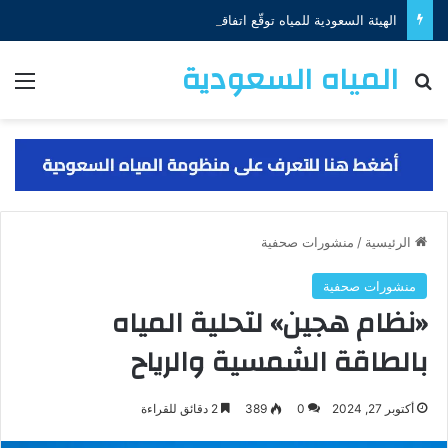
الهيئة السعودية للمياه توقّع اتفاقية لتمويل مشروع إنشاء منظومتي إنتاج الجبيل والخبر بقيمة (650) مليون دولار
المياه السعودية
البحث عن
الق
الرئيسية
/
منشورات صحفية
منشورات صحفية
«نظام هجين» لتحلية المياه
بالطاقة الشمسية والرياح
أكتوبر 27, 2024
0
389
2 دقائق للقراءة