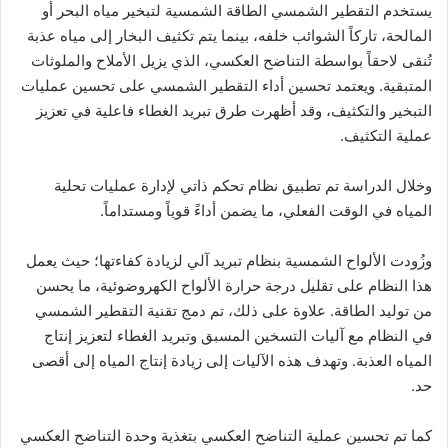
يستخدم التقطير الشمسي الطاقة الشمسية لتبخير مياه البحر أو
المالحة، تاركاً الشوائب خلفه، بينما يتم تكثيف البخار إلى مياه عذبة
تُنقى لاحقاً بواسطة التناضح العكسي، الذي يزيل الأملاح والملوثات
المتبقية. ويعتمد تحسين أداء التقطير الشمسي على تحسين عمليات
التبخير والتكثيف، وقد أظهرت طرق تبريد الغطاء فاعلية في تعزيز
عملية التكثيف.
وخلال الدراسة تم تطبيق نظام تحكم ذاتي لإدارة عمليات تحلية
المياه في الوقت الفعلي، ما يضمن أداءً قوياً ومستداماً.
وزُودت الألواح الشمسية بنظام تبريد آلي لزيادة كفاءتها؛ حيث يعمل
هذا النظام على تقليل درجة حرارة الألواح الكهروضوئية، ما يحسن
من توليد الطاقة. علاوة على ذلك، تم دمج تقنية التقطير الشمسي
في النظام مع آليات التسخين المسبق وتبريد الغطاء لتعزيز إنتاج
المياه العذبة. وتهدف هذه الآليات إلى زيادة إنتاج المياه إلى أقصى
حد.
كما تم تحسين عملية التناضح العكسي بتغذية وحدة التناضح العكسي