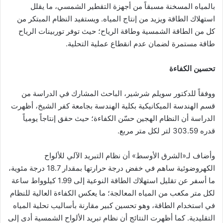
بالمياه المسخنة مسبقاً من أجهزة التقطير الشمسي، ما يقلل
استهلاك الطاقة ويزيد من إنتاج المياه. ويستفيد النظام المبتكر من
كل من الطاقة الشمسية وطاقة الرياح؛ حيث توفر توربينات الرياح
طاقة مستمرة لضمان عدم انقطاع عملية التحلية.
تحسين الكفاءة
ووفقاً للدكتور سويلم شرشير، الباحث المشارك في الدراسة من
قسم الهندسة الميكانيكية بكلية الهندسة بجامعة كفر الشيخ، أظهرت
الدراسة أن النظام الهجين حسّن الكفاءة؛ حيث حقق إنتاجاً يومياً
قدره 303.59 لتر لكل متر مربع.
وأضاف لـ«الشرق الأوسط» أن نظام التبريد الآلي للألواح
الكهروضوئية ساهم في خفض درجة حرارتها بمقدار 18.7 درجة مئوية،
ما أسفر عن تقليل استهلاك الطاقة النوعية إلى 1.99 كيلوواط ساعة
لكل متر مكعب من المياه المعالجة؛ ما يعكس الكفاءة العالية للنظام
في استخدام الطاقة، وهو تحسين كبير مقارنة بأساليب تحلية المياه
التقليدية. كما أظهرت النتائج أن نظام تبريد الألواح الشمسية أدى إلى