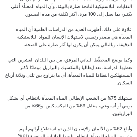
النفايات البلاستيكية الناتجة ضارة بالبيئة، وأن المياه المعبأة أغلى
بكثير، بما يصل إلى 100 مرة، أكثر تكلفة من مياه الصنبور.
علاوة على ذلك، أظهرت العديد من الدراسات العلمية أن المياه
المعبأة هي مصدر رئيسي لاستهلاك الإنسان للمواد البلاستيكية
الدقيقة، وبالتالي يمكن أن يكون لها آثار ضارة على الصحة.
وكما يوضح المخطّط البياني المرفق، من بين البلدان العشرين التي
تغطيها الدراسة، تعد إيطاليا والمكسيك والبرازيل موطنًا لأكثر
المستهلكين انتظامًا للمياه المعبأة، أي ما يتراوح بين ثلثي وثلاثة أرباع
السكان.
يستهلك 75% من الشعب الإيطالي المياه المعبأة بانتظام، أي بشكل
يومي أو أسبوعي، مقابل 69% من المكسيكيين، و66% من
البرازيليين.
وأبلغ 62% من الألمان والإسبان الذين تم استطلاع آرائهم أنهم
يشربون المياه المعبأة بانتظام، تليهما الولايات المتحدة (61%)،