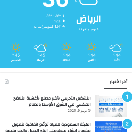
الرياض
36º - 36º
12%
1.97 كيلومتر/ساعة
غيوم متفرقة
45
45
44
44
44
℃
℃
℃
℃
℃
الأحد
الأثنين
الثلاثاء
الأربعاء
الخميس
أخر الأخبار
التشغيل التجريبي لأكبر مصنع لأغشية التناضح
العكسي في الشرق الأوسط بالدمام
يوليو 9, 2025
الهيئة السعودية للمياه توقّع اتفاقية لتمويل
مشروع إنشاء منظومتي إنتاج الجبيل والخبر بقيمة